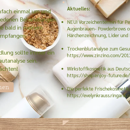
Aktuelles:​​
infach einmal um und
hiedenen Behandlungen.
NEU! Vorzeichentermin für 
ie bald in meinem
Augenbrauen- Powderbrows o
empfangen.
Härchenzeichnung, Lider und
Trockenblutanalyse zum Gesu
lung sollte immer ein
https://www.zinzino.com/20
utanalyse sein.
achten!​
Wirkstoffkosmetik aus Deuts
https://shop.enjoy-future.d
hen
Die perfekte Frischekosmetik
https://evelynkrauss.ringana.