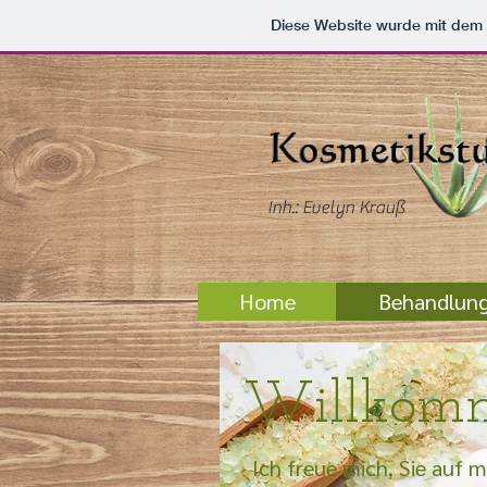
Diese Website wurde mit de
Inh.: Evelyn Krauß
Home
Behandlun
Willkom
Ich freue mich, Sie auf