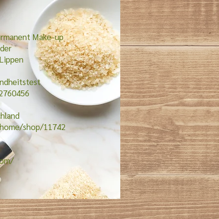
Permanent Make-up
der
 Lippen
ndheitstest
12760456
chland
e/home/shop/11742
:
com/