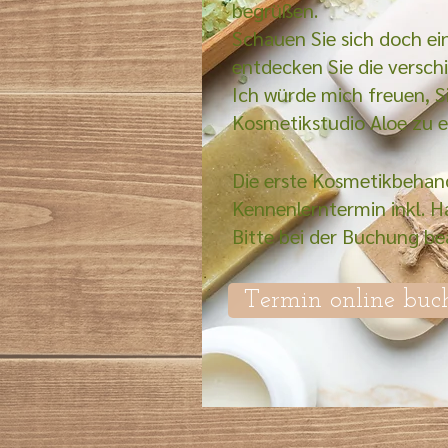
begrüßen.
Schauen Sie sich doch e
entdecken Sie die versc
Ich würde mich freuen, S
Kosmetikstudio Aloe zu 
Die erste Kosmetikbehand
Kennenlerntermin inkl. Ha
Bitte bei der Buchung be
Termin online buc