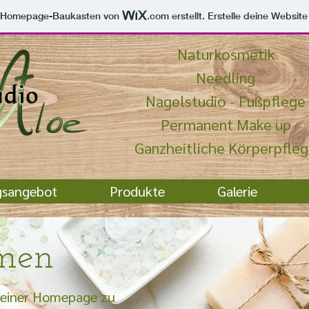
m Homepage-Baukasten von
.com
erstellt. Erstelle deine Websit
Naturkosmetik
Needling
Nagelstudio - Fußpflege
Permanent Make up
Ganzheitliche Körperpfle
gsangebot
Produkte
Galerie
men
 meiner Homepage zu